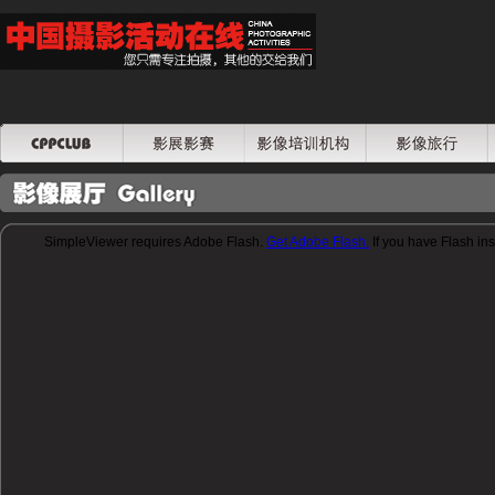
SimpleViewer requires Adobe Flash.
Get Adobe Flash.
If you have Flash ins